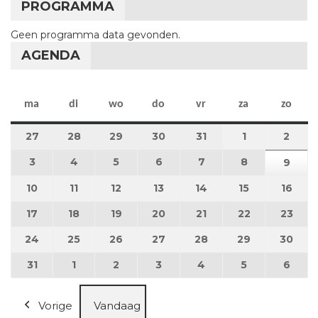
PROGRAMMA
Geen programma data gevonden.
AGENDA
maandag
dinsdag
woensdag
donderdag
vrijdag
zaterdag
zon
ma
di
wo
do
vr
za
zo
27
27 juli 2026
28
28 juli 2026
29
29 juli 2026
30
30 juli 2026
31
31 juli 2026
1
1 augustus 2
2
2 au
3
3 augustus 2026
4
4 augustus 2026
5
5 augustus 2026
6
6 augustus 2026
7
7 augustus 2026
8
8 augustus 
9
9 au
10
10 augustus 2026
11
11 augustus 2026
12
12 augustus 2026
13
13 augustus 2026
14
14 augustus 2026
15
15 augustus
16
16 a
17
17 augustus 2026
18
18 augustus 2026
19
19 augustus 2026
20
20 augustus 2026
21
21 augustus 2026
22
22 augustus
23
23 a
24
24 augustus 2026
25
25 augustus 2026
26
26 augustus 2026
27
27 augustus 2026
28
28 augustus 2026
29
29 augustus
30
30 a
31
31 augustus 2026
1
1 september 2026
2
2 september 2026
3
3 september 2026
4
4 september 2026
5
5 september
6
6 se
Vorige
Vandaag