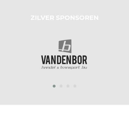
ZILVER SPONSOREN
prev
next