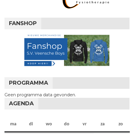
FANSHOP
PROGRAMMA
Geen programma data gevonden.
AGENDA
maandag
dinsdag
woensdag
donderdag
vrijdag
zaterdag
zon
ma
di
wo
do
vr
za
zo