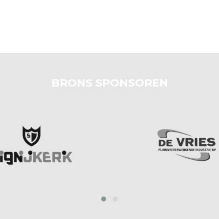
BRONS SPONSOREN
prev
next