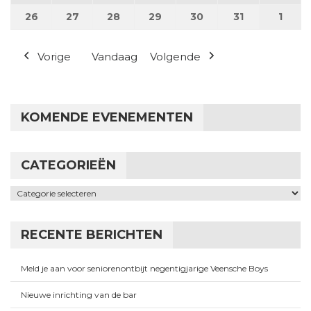
26
26 mei 2025
27
27 mei 2025
28
28 mei 2025
29
29 mei 2025
30
30 mei 2025
31
31 mei 2025
1
1 jun
Vorige
Vandaag
Volgende
KOMENDE EVENEMENTEN
CATEGORIEËN
Categorieën
RECENTE BERICHTEN
Meld je aan voor seniorenontbijt negentigjarige Veensche Boys
Nieuwe inrichting van de bar