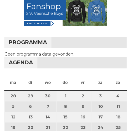
PROGRAMMA
Geen programma data gevonden.
AGENDA
maandag
dinsdag
woensdag
donderdag
vrijdag
zaterdag
zon
ma
di
wo
do
vr
za
zo
28
28 april 2025
29
29 april 2025
30
30 april 2025
1
1 mei 2025
2
2 mei 2025
3
3 mei 2025
4
4 me
5
5 mei 2025
6
6 mei 2025
7
7 mei 2025
8
8 mei 2025
9
9 mei 2025
10
10 mei 2025
11
11 m
12
12 mei 2025
13
13 mei 2025
14
14 mei 2025
15
15 mei 2025
16
16 mei 2025
17
17 mei 2025
18
18 m
19
19 mei 2025
20
20 mei 2025
21
21 mei 2025
22
22 mei 2025
23
23 mei 2025
24
24 mei 2025
25
25 m