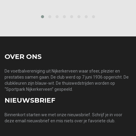
prev
next
OVER ONS
De voetbalvereniging uit Nijkerkerveen waar sfeer, plezier en
prestaties samen gaan. De club werd op 7 juni 1936 opgericht. De
clubkleuren zijn blauw-wit. De thuiswedstrijden worden op
“Sportpark Nijkerkerveen” gespeeld.
NIEUWSBRIEF
Binnenkort starten we met onze nieuwsbrief. Schrijf je in voor
deze email nieuwsbrief en mis niets over je favoriete club.