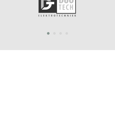
prev
next