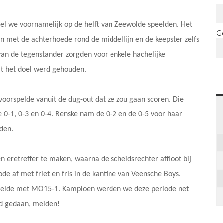
wel we voornamelijk op de helft van Zeewolde speelden. Het
G
n met de achterhoede rond de middellijn en de keepster zelfs
van de tegenstander zorgden voor enkele hachelijke
it het doel werd gehouden.
 voorspelde vanuit de dug-out dat ze zou gaan scoren. Die
e 0-1, 0-3 en 0-4. Renske nam de 0-2 en de 0-5 voor haar
nden.
n eretreffer te maken, waarna de scheidsrechter affloot bij
de af met friet en fris in de kantine van Veensche Boys.
peelde met MO15-1. Kampioen werden we deze periode net
ed gedaan, meiden!