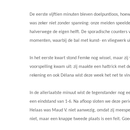
De eerste vijftien minuten bleven doelpuntloos, hoe
was zeker niet zonder spanning: onze meiden speelde
halverwege de eigen helft. De sporadische counters 
momenten, waarbij de bal met kunst- en vliegwerk u
In het eerste kwart stond Femke nog wissel, maar zij
voorspelling kwam uit: zij maakte een hattrick met d
rekening en ook Délana wist deze week het net te vi
In de allerlaatste minuut wist de tegenstander nog ee
een eindstand van 1-6. Na afloop sloten we deze perio
Helaas was Maud V. niet aanwezig, omdat zij mees
niet, maar een knappe tweede plaats is een feit. Go