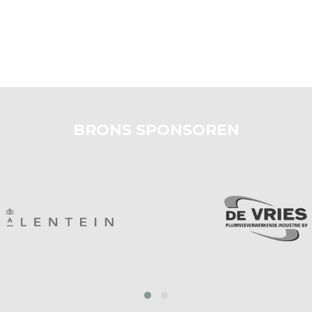
BRONS SPONSOREN
prev
next