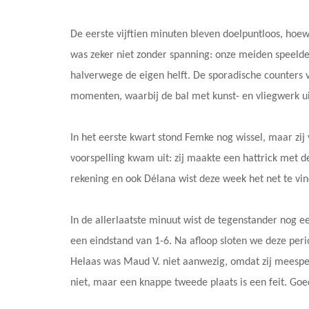
De eerste vijftien minuten bleven doelpuntloos, hoe
was zeker niet zonder spanning: onze meiden speelde
halverwege de eigen helft. De sporadische counters 
momenten, waarbij de bal met kunst- en vliegwerk u
In het eerste kwart stond Femke nog wissel, maar zij
voorspelling kwam uit: zij maakte een hattrick met d
rekening en ook Délana wist deze week het net te vi
In de allerlaatste minuut wist de tegenstander nog ee
een eindstand van 1-6. Na afloop sloten we deze perio
Helaas was Maud V. niet aanwezig, omdat zij mees
niet, maar een knappe tweede plaats is een feit. Go