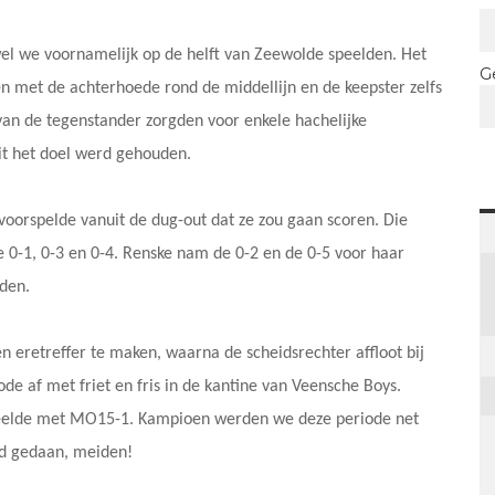
wel we voornamelijk op de helft van Zeewolde speelden. Het
G
n met de achterhoede rond de middellijn en de keepster zelfs
van de tegenstander zorgden voor enkele hachelijke
it het doel werd gehouden.
 voorspelde vanuit de dug-out dat ze zou gaan scoren. Die
e 0-1, 0-3 en 0-4. Renske nam de 0-2 en de 0-5 voor haar
nden.
n eretreffer te maken, waarna de scheidsrechter affloot bij
de af met friet en fris in de kantine van Veensche Boys.
peelde met MO15-1. Kampioen werden we deze periode net
ed gedaan, meiden!