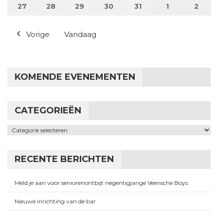
27
27 juli 2026
28
28 juli 2026
29
29 juli 2026
30
30 juli 2026
31
31 juli 2026
1
1 augustus 2
2
2 au
Vorige
Vandaag
KOMENDE EVENEMENTEN
CATEGORIEËN
Categorieën
RECENTE BERICHTEN
Meld je aan voor seniorenontbijt negentigjarige Veensche Boys
Nieuwe inrichting van de bar