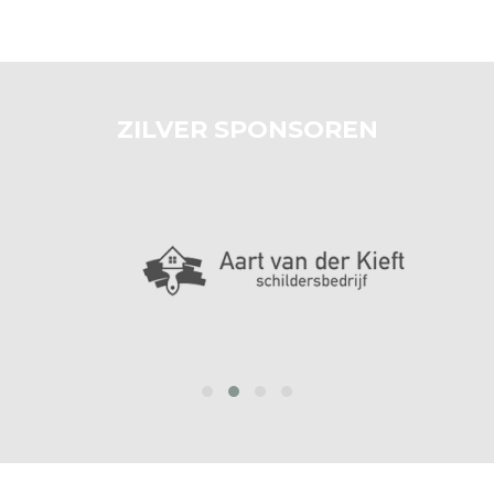
ZILVER SPONSOREN
prev
next