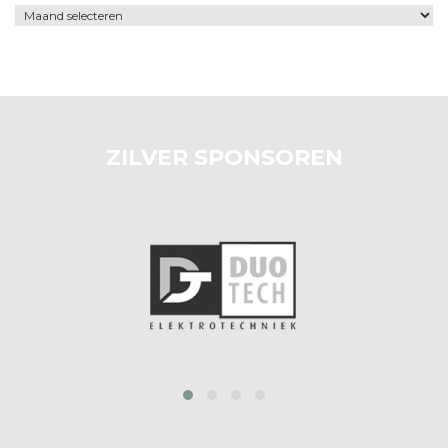
Archief
ZILVER SPONSOREN
prev
next