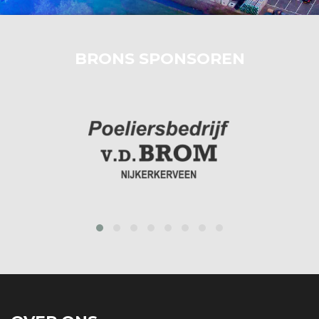
BRONS SPONSOREN
prev
next