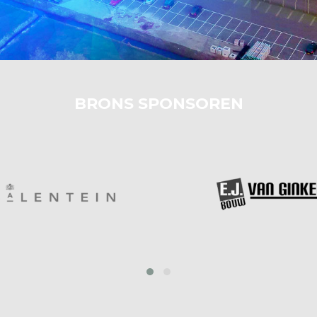
BRONS SPONSOREN
prev
next