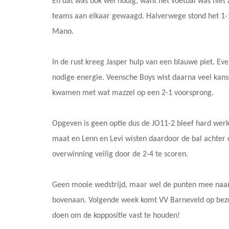
En dat was ook wel nodig, want het voetbal was niet 
teams aan elkaar gewaagd. Halverwege stond het 1-1
Mano.
In de rust kreeg Jasper hulp van een blauwe piet. E
nodige energie. Veensche Boys wist daarna veel kans
kwamen met wat mazzel op een 2-1 voorsprong.
Opgeven is geen optie dus de JO11-2 bleef hard wer
maat en Lenn en Levi wisten daardoor de bal achter d
overwinning veilig door de 2-4 te scoren.
Geen mooie wedstrijd, maar wel de punten mee naar
bovenaan. Volgende week komt VV Barneveld op bezoe
doen om de koppositie vast te houden!