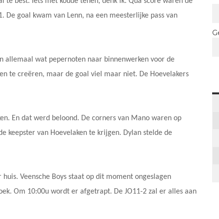
al te best. Iets met koude tenen, denk ik. Qua score waren de
. De goal kwam van Lenn, na een meesterlijke pass van
G
ven allemaal wat pepernoten naar binnenwerken voor de
en te creëren, maar de goal viel maar niet. De Hoevelakers
ken. En dat werd beloond. De corners van Mano waren op
e keepster van Hoevelaken te krijgen. Dylan stelde de
 huis. Veensche Boys staat op dit moment ongeslagen
k. Om 10:00u wordt er afgetrapt. De JO11-2 zal er alles aan