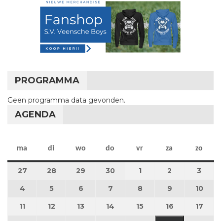
PROGRAMMA
Geen programma data gevonden.
AGENDA
maandag
dinsdag
woensdag
donderdag
vrijdag
zaterdag
zon
ma
di
wo
do
vr
za
zo
27
27 april 2026
28
28 april 2026
29
29 april 2026
30
30 april 2026
1
1 mei 2026
2
2 mei 2026
3
3 me
4
4 mei 2026
5
5 mei 2026
6
6 mei 2026
7
7 mei 2026
8
8 mei 2026
9
9 mei 2026
10
10 m
11
11 mei 2026
12
12 mei 2026
13
13 mei 2026
14
14 mei 2026
15
15 mei 2026
16
16 mei 2026
17
17 m