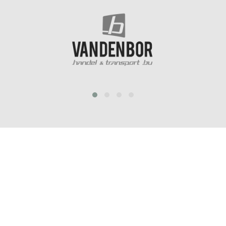
prev
next