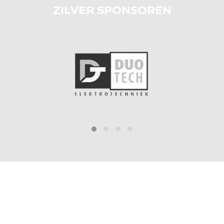
ZILVER SPONSOREN
prev
next