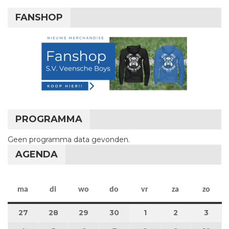
FANSHOP
PROGRAMMA
Geen programma data gevonden.
AGENDA
maandag
dinsdag
woensdag
donderdag
vrijdag
zaterdag
zon
ma
di
wo
do
vr
za
zo
27
27 april 2026
28
28 april 2026
29
29 april 2026
30
30 april 2026
1
1 mei 2026
2
2 mei 2026
3
3 me