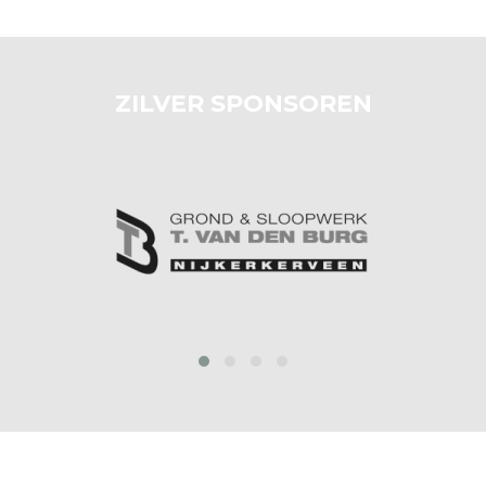
ZILVER SPONSOREN
prev
next