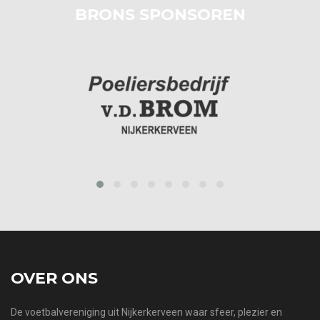
BRONS SPONSOREN
prev
next
OVER ONS
De voetbalvereniging uit Nijkerkerveen waar sfeer, plezier en