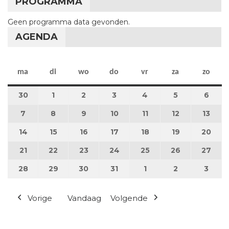
PROGRAMMA
Geen programma data gevonden.
AGENDA
maandag
dinsdag
woensdag
donderdag
vrijdag
zaterdag
zon
ma
di
wo
do
vr
za
zo
30
30 juni 2025
1
1 juli 2025
2
2 juli 2025
3
3 juli 2025
4
4 juli 2025
5
5 juli 2025
6
6 jul
7
7 juli 2025
8
8 juli 2025
9
9 juli 2025
10
10 juli 2025
11
11 juli 2025
12
12 juli 2025
13
13 ju
14
14 juli 2025
15
15 juli 2025
16
16 juli 2025
17
17 juli 2025
18
18 juli 2025
19
19 juli 2025
20
20 j
21
21 juli 2025
22
22 juli 2025
23
23 juli 2025
24
24 juli 2025
25
25 juli 2025
26
26 juli 2025
27
27 j
28
28 juli 2025
29
29 juli 2025
30
30 juli 2025
31
31 juli 2025
1
1 augustus 2025
2
2 augustus 
3
3 au
Vorige
Vandaag
Volgende