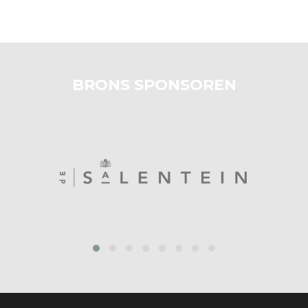
BRONS SPONSOREN
‹
›