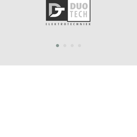
prev
next