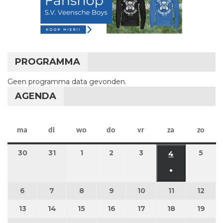
PROGRAMMA
Geen programma data gevonden.
AGENDA
maandag
dinsdag
woensdag
donderdag
vrijdag
zaterdag
zon
ma
di
wo
do
vr
za
zo
30
30 maart 2026
31
31 maart 2026
1
1 april 2026
2
2 april 2026
3
3 april 2026
5
5 apr
4
4 april 2026
●
(1 evenement
6
6 april 2026
7
7 april 2026
8
8 april 2026
9
9 april 2026
10
10 april 2026
11
11 april 2026
12
12 ap
13
13 april 2026
14
14 april 2026
15
15 april 2026
16
16 april 2026
17
17 april 2026
18
18 april 2026
19
19 a