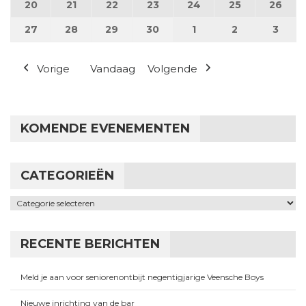
20
20 april 2026
21
21 april 2026
22
22 april 2026
23
23 april 2026
24
24 april 2026
25
25 april 202
26
26 a
27
27 april 2026
28
28 april 2026
29
29 april 2026
30
30 april 2026
1
1 mei 2026
2
2 mei 2026
3
3 me
Vorige
Vandaag
Volgende
KOMENDE EVENEMENTEN
CATEGORIEËN
Categorieën
RECENTE BERICHTEN
Meld je aan voor seniorenontbijt negentigjarige Veensche Boys
Nieuwe inrichting van de bar