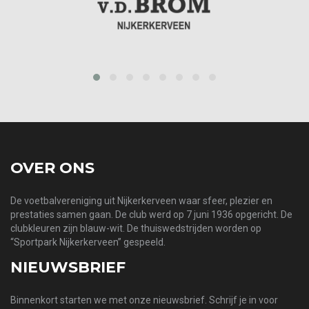
prev
next
OVER ONS
De voetbalvereniging uit Nijkerkerveen waar sfeer, plezier en
prestaties samen gaan. De club werd op 7 juni 1936 opgericht. De
clubkleuren zijn blauw-wit. De thuiswedstrijden worden op
“Sportpark Nijkerkerveen” gespeeld.
NIEUWSBRIEF
Binnenkort starten we met onze nieuwsbrief. Schrijf je in voor