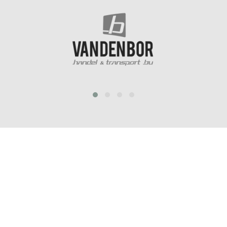
prev
next