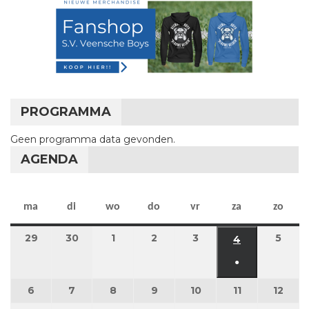
PROGRAMMA
Geen programma data gevonden.
AGENDA
maandag
dinsdag
woensdag
donderdag
vrijdag
zaterdag
zon
ma
di
wo
do
vr
za
zo
29
29 juni 2026
30
30 juni 2026
1
1 juli 2026
2
2 juli 2026
3
3 juli 2026
5
5 jul
4
4 juli 2026
●
(1 evenement
6
6 juli 2026
7
7 juli 2026
8
8 juli 2026
9
9 juli 2026
10
10 juli 2026
11
11 juli 2026
12
12 ju