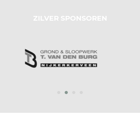
ZILVER SPONSOREN
prev
next