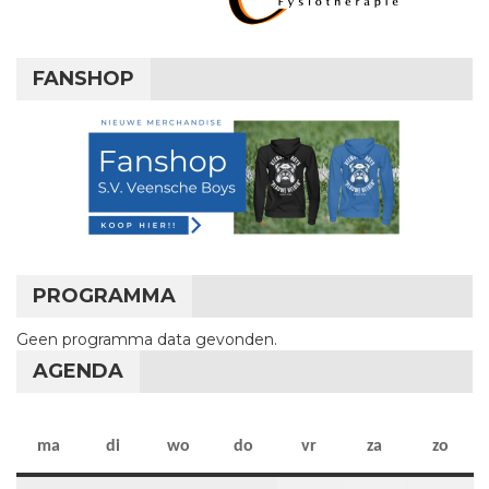
FANSHOP
PROGRAMMA
Geen programma data gevonden.
AGENDA
maandag
dinsdag
woensdag
donderdag
vrijdag
zaterdag
zon
ma
di
wo
do
vr
za
zo