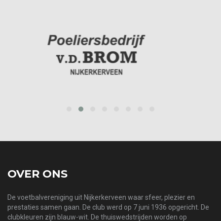
prev
next
OVER ONS
De voetbalvereniging uit Nijkerkerveen waar sfeer, plezier en
prestaties samen gaan. De club werd op 7 juni 1936 opgericht. De
clubkleuren zijn blauw-wit. De thuiswedstrijden worden op