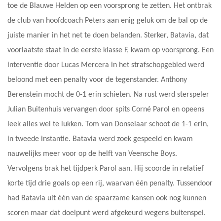
toe de Blauwe Helden op een voorsprong te zetten. Het ontbrak
de club van hoofdcoach Peters aan enig geluk om de bal op de
juiste manier in het net te doen belanden. Sterker, Batavia, dat
voorlaatste staat in de eerste klasse F, kwam op voorsprong. Een
interventie door Lucas Mercera in het strafschopgebied werd
beloond met een penalty voor de tegenstander. Anthony
Berenstein mocht de 0-1 erin schieten. Na rust werd sterspeler
Julian Buitenhuis vervangen door spits Corné Parol en opeens
leek alles wel te lukken. Tom van Donselaar schoot de 1-1 erin,
in tweede instantie. Batavia werd zoek gespeeld en kwam
nauwelijks meer voor op de helft van Veensche Boys.
Vervolgens brak het tijdperk Parol aan. Hij scoorde in relatief
korte tijd drie goals op een rij, waarvan één penalty. Tussendoor
had Batavia uit één van de spaarzame kansen ook nog kunnen
scoren maar dat doelpunt werd afgekeurd wegens buitenspel.