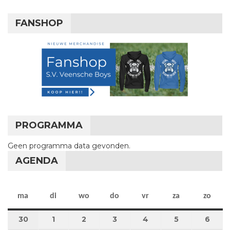
FANSHOP
PROGRAMMA
Geen programma data gevonden.
AGENDA
maandag
dinsdag
woensdag
donderdag
vrijdag
zaterdag
zon
ma
di
wo
do
vr
za
zo
30
30 juni 2025
1
1 juli 2025
2
2 juli 2025
3
3 juli 2025
4
4 juli 2025
5
5 juli 2025
6
6 jul