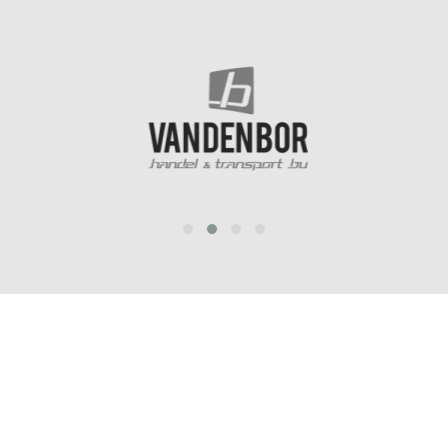
prev
next