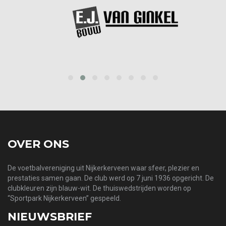
prev
next
OVER ONS
De voetbalvereniging uit Nijkerkerveen waar sfeer, plezier en
prestaties samen gaan. De club werd op 7 juni 1936 opgericht. De
clubkleuren zijn blauw-wit. De thuiswedstrijden worden op
“Sportpark Nijkerkerveen” gespeeld.
NIEUWSBRIEF