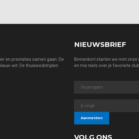
NIEUWSBRIEF
zier en prestaties samen gaan. De
Binnenkort starten we met onze n
 blauw-wit. De thuiswedstrijden
en mis niets over je favoriete club
VOLG ONS