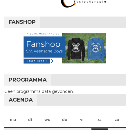
FANSHOP
PROGRAMMA
Geen programma data gevonden.
AGENDA
maandag
dinsdag
woensdag
donderdag
vrijdag
zaterdag
zon
ma
di
wo
do
vr
za
zo