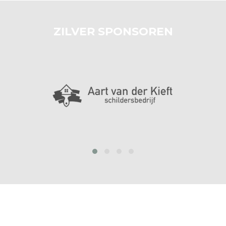
ZILVER SPONSOREN
prev
next