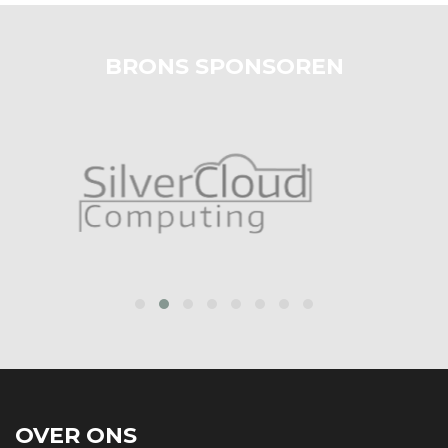
BRONS SPONSOREN
prev
next
OVER ONS