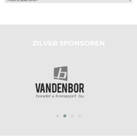
ZILVER SPONSOREN
prev
next