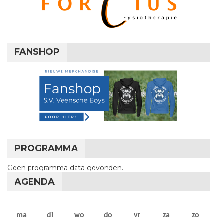
FANSHOP
PROGRAMMA
Geen programma data gevonden.
AGENDA
maandag
dinsdag
woensdag
donderdag
vrijdag
zaterdag
zon
ma
di
wo
do
vr
za
zo