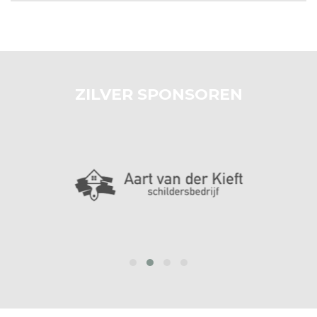
ZILVER SPONSOREN
prev
next