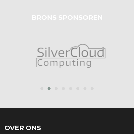
BRONS SPONSOREN
prev
next
OVER ONS