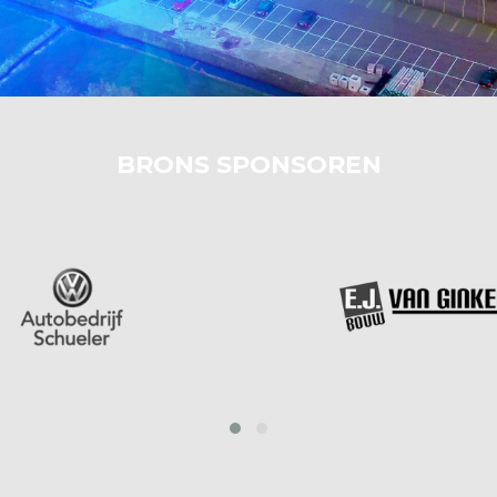
BRONS SPONSOREN
prev
next