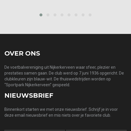
prev
next
OVER ONS
De voetbalvereniging uit Nijkerkerveen waar sfeer, plezier en
prestaties samen gaan. De club werd op 7 juni 1936 opgericht. De
clubkleuren zijn blauw-wit. De thuiswedstrijden worden op
“Sportpark Nijkerkerveen” gespeeld.
NIEUWSBRIEF
Binnenkort starten we met onze nieuwsbrief. Schrijf je in voor
deze email nieuwsbrief en mis niets over je favoriete club.