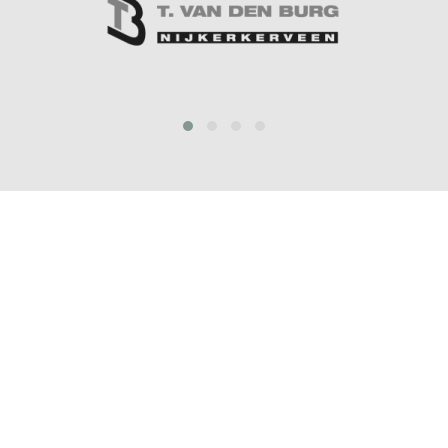
prev
next