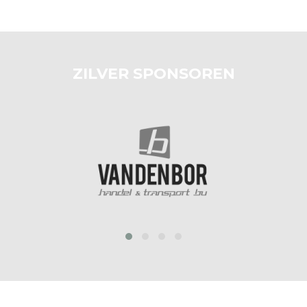
ZILVER SPONSOREN
prev
next