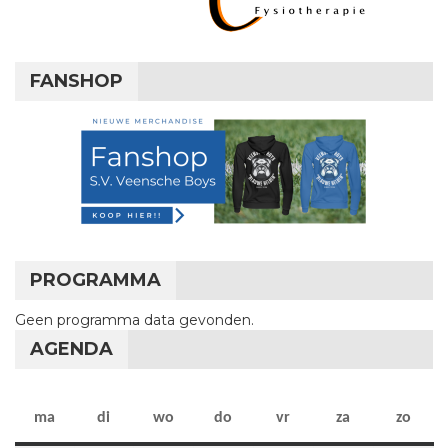
FANSHOP
PROGRAMMA
Geen programma data gevonden.
AGENDA
maandag
dinsdag
woensdag
donderdag
vrijdag
zaterdag
zon
ma
di
wo
do
vr
za
zo