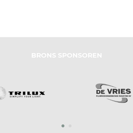
BRONS SPONSOREN
prev
next