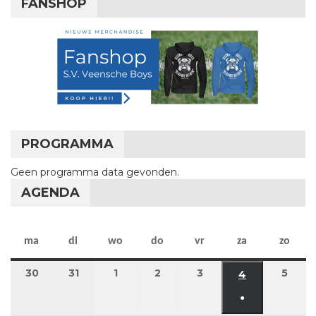
FANSHOP
PROGRAMMA
Geen programma data gevonden.
AGENDA
maandag
dinsdag
woensdag
donderdag
vrijdag
zaterdag
zon
ma
di
wo
do
vr
za
zo
30
30 maart 2026
31
31 maart 2026
1
1 april 2026
2
2 april 2026
3
3 april 2026
5
5 apr
4
4 april 2026
●