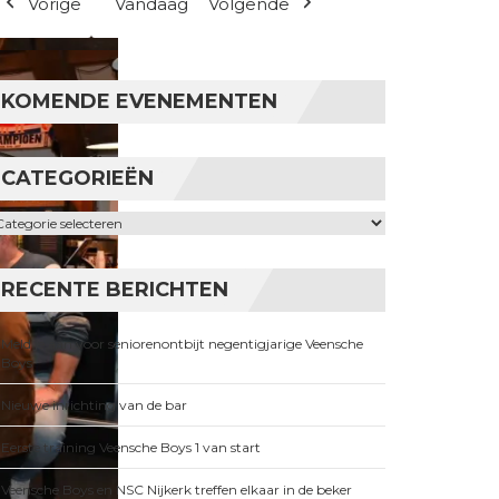
Vorige
Vandaag
Volgende
KOMENDE EVENEMENTEN
CATEGORIEËN
ategorieën
RECENTE BERICHTEN
Meld je aan voor seniorenontbijt negentigjarige Veensche
Boys
Nieuwe inrichting van de bar
Eerste training Veensche Boys 1 van start
Veensche Boys en NSC Nijkerk treffen elkaar in de beker