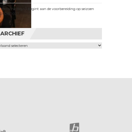
Veensche Boys 1 begint aan de voorbereiding op seizoen
2026/2027
ARCHIEF
chief