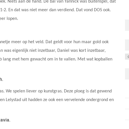
ek. Niets aan de hand. De bal van Yannick was buitenspel, dat
 1-2. En dat was niet meer dan verdiend. Dat vond DOS ook.
eer lopen.
nnetje meer op het veld. Dat geldt voor hun maar gold ook
n was eigenlijk niet inzetbaar, Daniel was kort inzetbaar,
C
eb lang met hem gewacht om in te vallen. Met wat kopballen
ch.
ras. We spelen liever op kunstgras. Deze ploeg is dat gewend
it en Lelystad uit hadden ze ook een vervelende ondergrond en
avia.