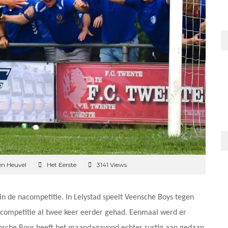
en Heuvel
Het Eerste
3141 Views
 in de nacompetitie. In Lelystad speelt Veensche Boys tegen
 competitie al twee keer eerder gehad. Eenmaal werd er
nsche Boys heeft het maandagavond echter rustig aan gedaan