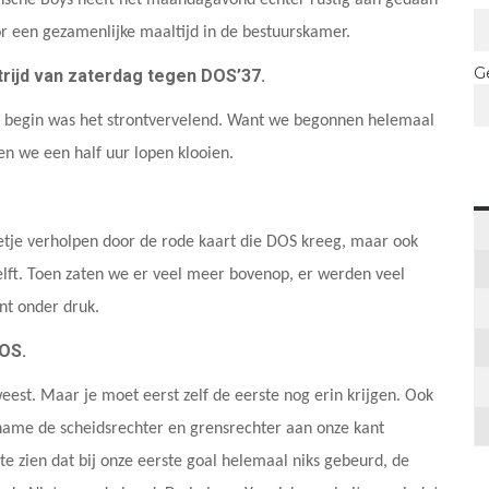
oor een gezamenlijke maaltijd in de bestuurskamer.
G
rijd van zaterdag tegen DOS’37.
het begin was het strontvervelend. Want we begonnen helemaal
en we een half uur lopen klooien.
eetje verholpen door de rode kaart die DOS kreeg, maar ook
lft. Toen zaten we er veel meer bovenop, er werden veel
nt onder druk.
j DOS.
weest. Maar je moet eerst zelf de eerste nog erin krijgen. Ook
name de scheidsrechter en grensrechter aan onze kant
 te zien dat bij onze eerste goal helemaal niks gebeurd, de