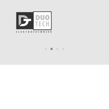
prev
next