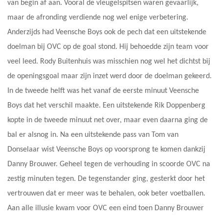
van begin af aan. Vooral de vleugelspitsen waren gevaarlijk,
maar de afronding verdiende nog wel enige verbetering.
Anderzijds had Veensche Boys ook de pech dat een uitstekende
doelman bij OVC op de goal stond. Hij behoedde zijn team voor
veel leed. Rody Buitenhuis was misschien nog wel het dichtst bij
de openingsgoal maar zijn inzet werd door de doelman gekeerd.
In de tweede helft was het vanaf de eerste minuut Veensche
Boys dat het verschil maakte. Een uitstekende Rik Doppenberg
kopte in de tweede minuut net over, maar even daarna ging de
bal er alsnog in. Na een uitstekende pass van Tom van
Donselaar wist Veensche Boys op voorsprong te komen dankzij
Danny Brouwer. Geheel tegen de verhouding in scoorde OVC na
zestig minuten tegen. De tegenstander ging, gesterkt door het
vertrouwen dat er meer was te behalen, ook beter voetballen.
Aan alle illusie kwam voor OVC een eind toen Danny Brouwer