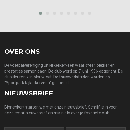
prev
next
OVER ONS
De voetbalvereniging uit Nijkerkerveen waar sfeer, plezier en
prestaties samen gaan. De club werd op 7 juni 1936 opgericht. De
clubkleuren zijn blauw-wit. De thuiswedstrijden worden op
“Sportpark Nijkerkerveen” gespeeld.
NIEUWSBRIEF
Binnenkort starten we met onze nieuwsbrief. Schrijf je in voor
deze email nieuwsbrief en mis niets over je favoriete club.