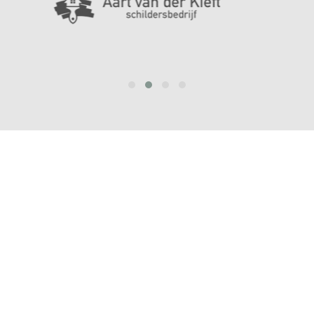
prev
next