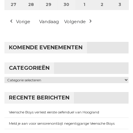
27
27 april 2026
28
28 april 2026
29
29 april 2026
30
30 april 2026
1
1 mei 2026
2
2 mei 2026
3
3 me
Vorige
Vandaag
Volgende
KOMENDE EVENEMENTEN
CATEGORIEËN
Categorieën
RECENTE BERICHTEN
Veensche Boys verliest eerste oefenduel van Hoogland
Meld je aan voor seniorenontbijt negentigjarige Veensche Boys