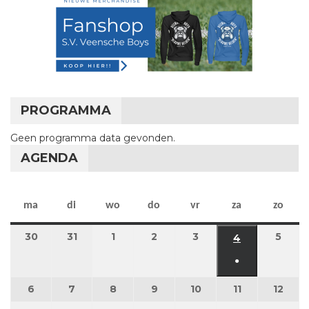
PROGRAMMA
Geen programma data gevonden.
AGENDA
maandag
dinsdag
woensdag
donderdag
vrijdag
zaterdag
zon
ma
di
wo
do
vr
za
zo
30
30 maart 2026
31
31 maart 2026
1
1 april 2026
2
2 april 2026
3
3 april 2026
5
5 apr
4
4 april 2026
●
(1 evenement
6
6 april 2026
7
7 april 2026
8
8 april 2026
9
9 april 2026
10
10 april 2026
11
11 april 2026
12
12 ap