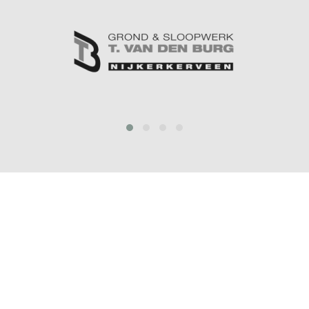
prev
next