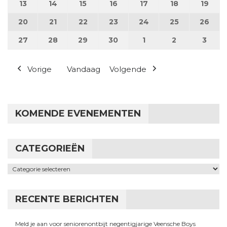
13
13 april 2026
14
14 april 2026
15
15 april 2026
16
16 april 2026
17
17 april 2026
18
18 april 2026
19
19 a
20
20 april 2026
21
21 april 2026
22
22 april 2026
23
23 april 2026
24
24 april 2026
25
25 april 202
26
26 a
27
27 april 2026
28
28 april 2026
29
29 april 2026
30
30 april 2026
1
1 mei 2026
2
2 mei 2026
3
3 me
Vorige
Vandaag
Volgende
KOMENDE EVENEMENTEN
CATEGORIEËN
Categorieën
RECENTE BERICHTEN
Meld je aan voor seniorenontbijt negentigjarige Veensche Boys