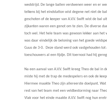
wedstrijd. De lange ballen verdwenen weer en er werd
telkens bij het eindstation wist degene net niet de ba
geschoten of de keeper van A.V.V. Swift wist de bal u
zijkanten waren een genot om te zien. De diverse du
toch wel. Het hele team was gewoon lekker aan het 
was daar eindelijk de beloning van het goede veldsp
Guus de 3-0. Deze stand werd ook vastgehouden tot a
toeschouwers al een tijdje. Dit toernooi had hij ger
Na een aanval van A.V.V. Swift kreeg Theo de bal in d
miste hij met de trap de medespelers en ook de keep
Hiermee maakte Theo zijn allereerste doelpunt. Wa
rest van het team met een veldbestorming naar Theo t
Vlak voor het einde maakte A.V.V. Swift nog hun eretr