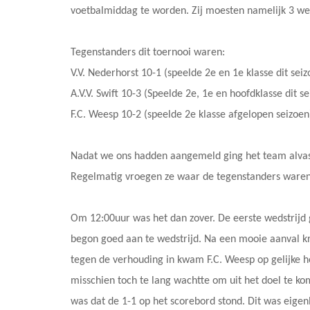
voetbalmiddag te worden. Zij moesten namelijk 3 we
Tegenstanders dit toernooi waren:
V.V. Nederhorst 10-1 (speelde 2e en 1e klasse dit seiz
A.V.V. Swift 10-3 (Speelde 2e, 1e en hoofdklasse dit se
F.C. Weesp 10-2 (speelde 2e klasse afgelopen seizoen
Nadat we ons hadden aangemeld ging het team alvast
Regelmatig vroegen ze waar de tegenstanders waren
Om 12:00uur was het dan zover. De eerste wedstrijd
begon goed aan te wedstrijd. Na een mooie aanval k
tegen de verhouding in kwam F.C. Weesp op gelijke h
misschien toch te lang wachtte om uit het doel te k
was dat de 1-1 op het scorebord stond. Dit was eigenl