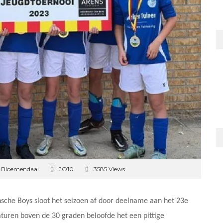
n Bloemendaal
JO10
3585 Views
nsche Boys sloot het seizoen af door deelname aan het 23e
aturen boven de 30 graden beloofde het een pittige