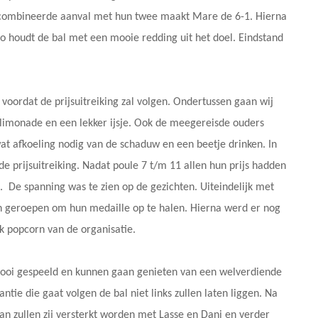
gecombineerde aanval met hun twee maakt Mare de 6-1. Hierna
o houdt de bal met een mooie redding uit het doel. Eindstand
oordat de prijsuitreiking zal volgen. Ondertussen gaan wij
 limonade en een lekker ijsje. Ook de meegereisde ouders
at afkoeling nodig van de schaduw en een beetje drinken. In
de prijsuitreiking. Nadat poule 7 t/m 11 allen hun prijs hadden
. De spanning was te zien op de gezichten. Uiteindelijk met
n geroepen om hun medaille op te halen. Hierna werd er nog
 popcorn van de organisatie.
nooi gespeeld en kunnen gaan genieten van een welverdiende
antie die gaat volgen de bal niet links zullen laten liggen. Na
n zullen zij versterkt worden met Lasse en Dani en verder