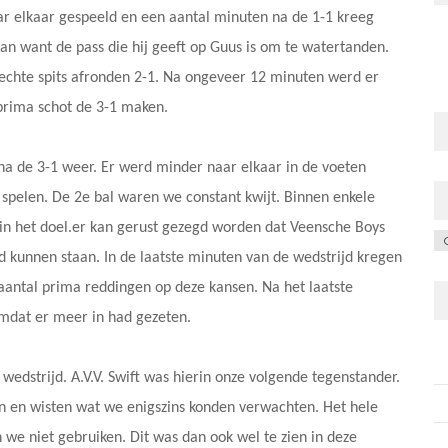
ar elkaar gespeeld en een aantal minuten na de 1-1 kreeg
van want de pass die hij geeft op Guus is om te watertanden.
echte spits afronden 2-1. Na ongeveer 12 minuten werd er
 prima schot de 3-1 maken.
 na de 3-1 weer. Er werd minder naar elkaar in de voeten
 spelen. De 2e bal waren we constant kwijt. Binnen enkele
in het doel.er kan gerust gezegd worden dat Veensche Boys
C
 kunnen staan. In de laatste minuten van de wedstrijd kregen
aantal prima reddingen op deze kansen. Na het laatste
 omdat er meer in had gezeten.
strijd. A.V.V. Swift was hierin onze volgende tegenstander.
en en wisten wat we enigszins konden verwachten. Het hele
 we niet gebruiken. Dit was dan ook wel te zien in deze