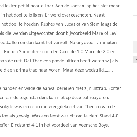
 lekker getikt naar elkaar. Aan de kansen lag het niet maar
l in het doel te krijgen. Er werd overgeschoten. Naast
it het doel te houden. Rushes van Lucas of van Siem langs de
els die werden uitgevochten door bijvoorbeeld Mare of Levi
voetballen en dan komt het vanzelf. Na ongeveer 7 minuten
el. Binnen 2 minuten scoorden Guus de 1-0 Mare de 2-0 en
Ar
an de rust. Dat Theo een goede uittrap heeft weten wij als
egeld een prima trap naar voren. Maar deze wedstrijd……..
e handen en wilde de aanval bereiken met zijn uittrap. Echter
er van de tegenstanders kon niet op deze bal reageren.
t volgde was een enorme vreugdekreet van Theo en van de
oe als gevolg. Was een feest was dit om te zien! Stand 4-0.
effer. Eindstand 4-1 in het voordeel van Veensche Boys.