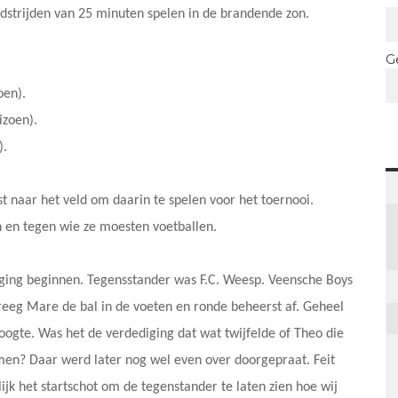
dstrijden van 25 minuten spelen in de brandende zon.
G
oen).
izoen).
).
 naar het veld om daarin te spelen voor het toernooi.
 en tegen wie ze moesten voetballen.
 ging beginnen. Tegensstander was F.C. Weesp. Veensche Boys
reeg Mare de bal in de voeten en ronde beheerst af. Geheel
oogte. Was het de verdediging dat wat twijfelde of Theo die
omen? Daar werd later nog wel even over doorgepraat. Feit
ijk het startschot om de tegenstander te laten zien hoe wij