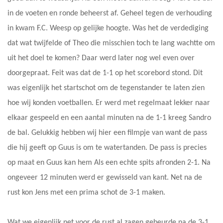
in de voeten en ronde beheerst af. Geheel tegen de verhouding
in kwam F.C. Weesp op gelijke hoogte. Was het de verdediging
dat wat twijfelde of Theo die misschien toch te lang wachtte om
uit het doel te komen? Daar werd later nog wel even over
doorgepraat. Feit was dat de 1-1 op het scorebord stond. Dit
was eigenlijk het startschot om de tegenstander te laten zien
hoe wij konden voetballen. Er werd met regelmaat lekker naar
elkaar gespeeld en een aantal minuten na de 1-1 kreeg Sandro
de bal. Gelukkig hebben wij hier een filmpje van want de pass
die hij geeft op Guus is om te watertanden. De pass is precies
op maat en Guus kan hem Als een echte spits afronden 2-1. Na
ongeveer 12 minuten werd er gewisseld van kant. Net na de
rust kon Jens met een prima schot de 3-1 maken.
Wat we eigenlijk net voor de rust al zagen gebeurde na de 3-1