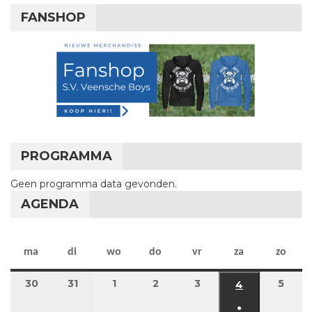
FANSHOP
PROGRAMMA
Geen programma data gevonden.
AGENDA
maandag
dinsdag
woensdag
donderdag
vrijdag
zaterdag
zon
ma
di
wo
do
vr
za
zo
30
30 maart 2026
31
31 maart 2026
1
1 april 2026
2
2 april 2026
3
3 april 2026
5
5 apr
4
4 april 2026
●