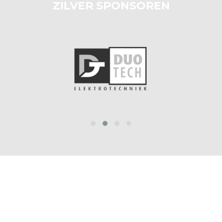
ZILVER SPONSOREN
prev
next