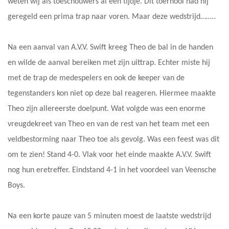
weten wij als toeschouwers al een tijdje. Dit toernooi had hij
geregeld een prima trap naar voren. Maar deze wedstrijd……..
Na een aanval van A.V.V. Swift kreeg Theo de bal in de handen
en wilde de aanval bereiken met zijn uittrap. Echter miste hij
met de trap de medespelers en ook de keeper van de
tegenstanders kon niet op deze bal reageren. Hiermee maakte
Theo zijn allereerste doelpunt. Wat volgde was een enorme
vreugdekreet van Theo en van de rest van het team met een
veldbestorming naar Theo toe als gevolg. Was een feest was dit
om te zien! Stand 4-0. Vlak voor het einde maakte A.V.V. Swift
nog hun eretreffer. Eindstand 4-1 in het voordeel van Veensche
Boys.
Na een korte pauze van 5 minuten moest de laatste wedstrijd