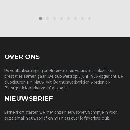
‹
›
OVER ONS
De voetbalvereniging uit Nijkerkerveen waar sfeer, plezier en
prestaties samen gaan. De club werd op 7 juni 1936 opgericht. De
clubkleuren zijn blauw-wit. De thuiswedstrijden worden op
“Sportpark Nijkerkerveen” gespeeld.
NIEUWSBRIEF
Binnenkort starten we met onze nieuwsbrief. Schrijf je in voor
deze email nieuwsbrief en mis niets over je favoriete club.