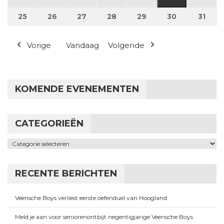
(1 evenement
25
25 mei 2026
26
26 mei 2026
27
27 mei 2026
28
28 mei 2026
29
29 mei 2026
30
30 mei 2026
31
31 m
Vorige
Vandaag
Volgende
KOMENDE EVENEMENTEN
CATEGORIEËN
Categorieën
RECENTE BERICHTEN
Veensche Boys verliest eerste oefenduel van Hoogland
Meld je aan voor seniorenontbijt negentigjarige Veensche Boys