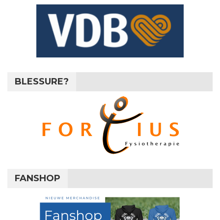
BLESSURE?
FANSHOP