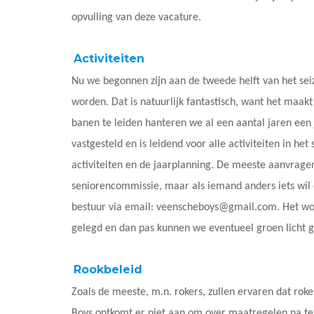
opvulling van deze vacature.
Activiteiten
Nu we begonnen zijn aan de tweede helft van het seizo
worden. Dat is natuurlijk fantastisch, want het maakt
banen te leiden hanteren we al een aantal jaren een
vastgesteld en is leidend voor alle activiteiten in he
activiteiten en de jaarplanning. De meeste aanvrage
seniorencommissie, maar als iemand anders iets wil
bestuur via email: veenscheboys@gmail.com. Het wor
gelegd en dan pas kunnen we eventueel groen licht 
Rookbeleid
Zoals de meeste, m.n. rokers, zullen ervaren dat rok
Boys ontkomt er niet aan om over maatregelen na te d