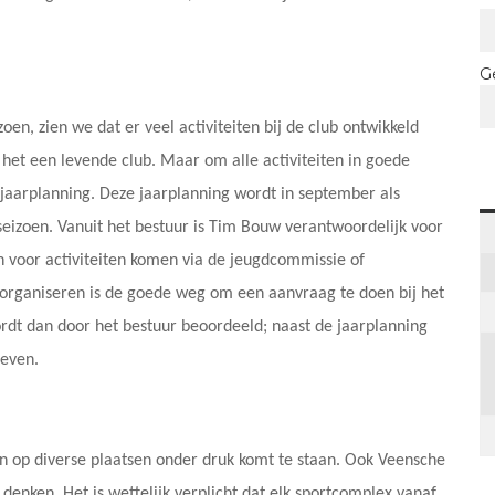
G
en, zien we dat er veel activiteiten bij de club ontwikkeld
 het een levende club. Maar om alle activiteiten in goede
 jaarplanning. Deze jaarplanning wordt in september als
t seizoen. Vanuit het bestuur is Tim Bouw verantwoordelijk voor
n voor activiteiten komen via de jeugdcommissie of
 organiseren is de goede weg om een aanvraag te doen bij het
dt dan door het bestuur beoordeeld; naast de jaarplanning
geven.
en op diverse plaatsen onder druk komt te staan. Ook Veensche
enken. Het is wettelijk verplicht dat elk sportcomplex vanaf