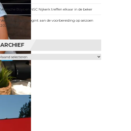
Veensche Boys en NSC Nijkerk treffen elkaar in de beker
Veensche Boys 1 begint aan de voorbereiding op seizoen
2026/2027
ARCHIEF
chief