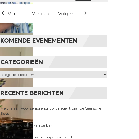
(1 evenement)
Vorige
Vandaag
Volgende
KOMENDE EVENEMENTEN
CATEGORIEËN
ategorieën
RECENTE BERICHTEN
Meld je aan voor seniorenontbijt negentigjarige Veensche
Boys
Nieuwe inrichting van de bar
Eerste training Veensche Boys 1 van start