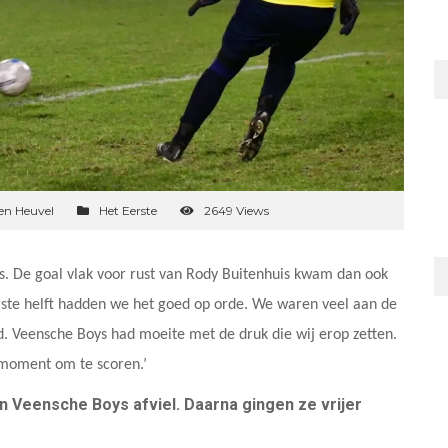
en Heuvel
Het Eerste
2649 Views
ys. De goal vlak voor rust van Rody Buitenhuis kwam dan ook
rste helft hadden we het goed op orde. We waren veel aan de
d. Veensche Boys had moeite met de druk die wij erop zetten.
 moment om te scoren.’
n Veensche Boys afviel. Daarna gingen ze vrijer