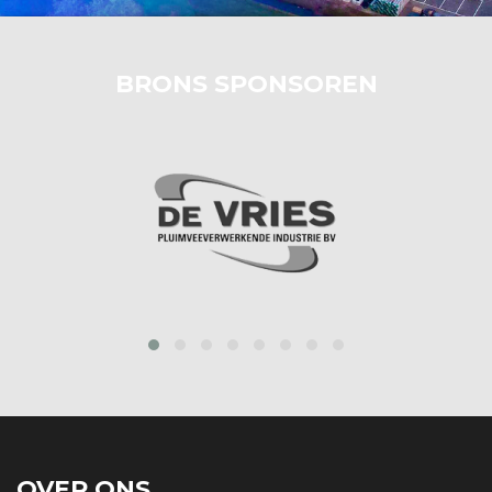
BRONS SPONSOREN
prev
next
OVER ONS