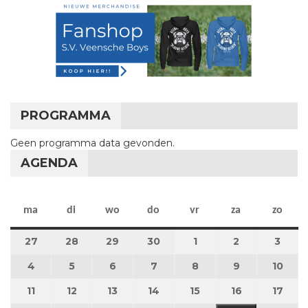
PROGRAMMA
Geen programma data gevonden.
AGENDA
maandag
dinsdag
woensdag
donderdag
vrijdag
zaterdag
zon
ma
di
wo
do
vr
za
zo
27
27 april 2026
28
28 april 2026
29
29 april 2026
30
30 april 2026
1
1 mei 2026
2
2 mei 2026
3
3 me
4
4 mei 2026
5
5 mei 2026
6
6 mei 2026
7
7 mei 2026
8
8 mei 2026
9
9 mei 2026
10
10 m
11
11 mei 2026
12
12 mei 2026
13
13 mei 2026
14
14 mei 2026
15
15 mei 2026
16
16 mei 2026
17
17 m