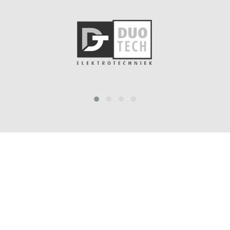
prev
next