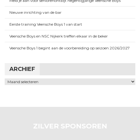
Meld je aan voor seniorenontbijt negentigjarige Veensche Boys
Nieuwe inrichting van de bar
Eerste training Veensche Boys 1 van start
Veensche Boys en NSC Nijkerk treffen elkaar in de beker
Veensche Boys 1 begint aan de voorbereiding op seizoen 2026/2027
ARCHIEF
Archief
ZILVER SPONSOREN