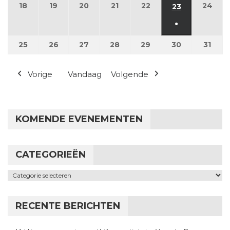
18
18 mei 2026
19
19 mei 2026
20
20 mei 2026
21
21 mei 2026
22
22 mei 2026
24
24 m
23
23 mei 2026
●
(1 evenement
25
25 mei 2026
26
26 mei 2026
27
27 mei 2026
28
28 mei 2026
29
29 mei 2026
30
30 mei 2026
31
31 m
Vorige
Vandaag
Volgende
KOMENDE EVENEMENTEN
CATEGORIEËN
Categorieën
RECENTE BERICHTEN