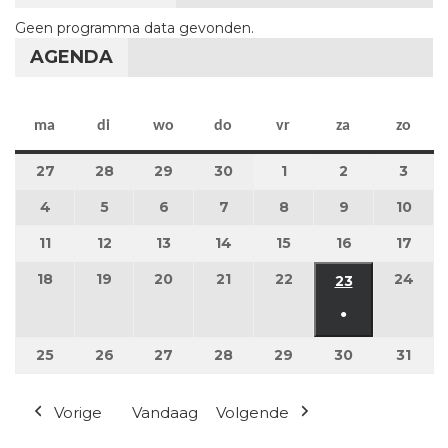
Geen programma data gevonden.
AGENDA
maandag
dinsdag
woensdag
donderdag
vrijdag
zaterdag
zon
ma
di
wo
do
vr
za
zo
27
27 april 2026
28
28 april 2026
29
29 april 2026
30
30 april 2026
1
1 mei 2026
2
2 mei 2026
3
3 me
4
4 mei 2026
5
5 mei 2026
6
6 mei 2026
7
7 mei 2026
8
8 mei 2026
9
9 mei 2026
10
10 m
11
11 mei 2026
12
12 mei 2026
13
13 mei 2026
14
14 mei 2026
15
15 mei 2026
16
16 mei 2026
17
17 m
18
18 mei 2026
19
19 mei 2026
20
20 mei 2026
21
21 mei 2026
22
22 mei 2026
24
24 m
23
23 mei 2026
●
(1 evenement
25
25 mei 2026
26
26 mei 2026
27
27 mei 2026
28
28 mei 2026
29
29 mei 2026
30
30 mei 2026
31
31 m
Vorige
Vandaag
Volgende