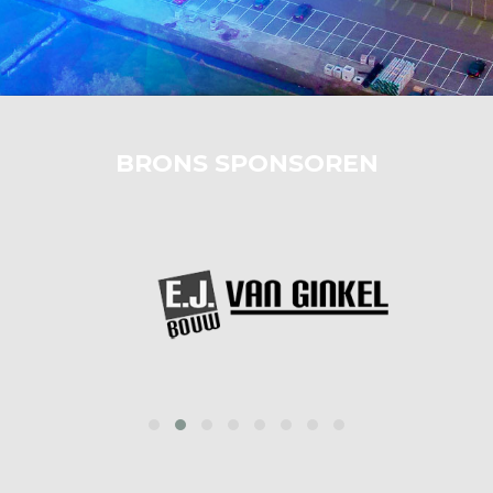
BRONS SPONSOREN
prev
next