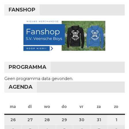
FANSHOP
PROGRAMMA
Geen programma data gevonden.
AGENDA
maandag
dinsdag
woensdag
donderdag
vrijdag
zaterdag
zon
ma
di
wo
do
vr
za
zo
26
26 mei 2025
27
27 mei 2025
28
28 mei 2025
29
29 mei 2025
30
30 mei 2025
31
31 mei 2025
1
1 jun