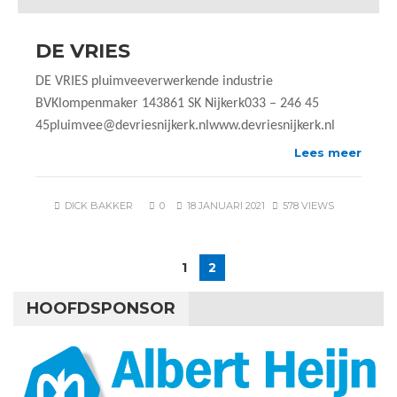
DE VRIES
DE VRIES pluimveeverwerkende industrie
BVKlompenmaker 143861 SK Nijkerk033 – 246 45
45pluimvee@devriesnijkerk.nlwww.devriesnijkerk.nl
Lees meer
DICK BAKKER
0
18 JANUARI 2021
578 VIEWS
1
2
HOOFDSPONSOR