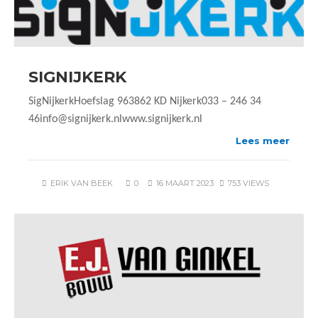
SIGNIJKERK
SigNijkerkHoefslag 963862 KD Nijkerk033 – 246 34
46info@signijkerk.nlwww.signijkerk.nl
Lees meer
ERIK VAN BEEK
0
16 MAART 2023
753 VIEWS