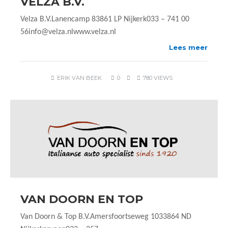
VELZA B.V.
Velza B.V.Lanencamp 83861 LP Nijkerk033 – 741 00
56info@velza.nlwww.velza.nl
Lees meer
ERIK VAN BEEK
0
780 VIEWS
VAN DOORN EN TOP
Van Doorn & Top B.V.Amersfoortseweg 1033864 ND