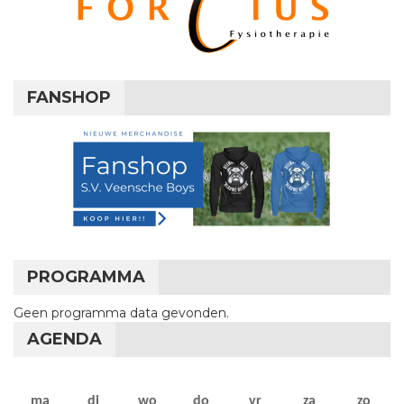
FANSHOP
PROGRAMMA
Geen programma data gevonden.
AGENDA
maandag
dinsdag
woensdag
donderdag
vrijdag
zaterdag
zon
ma
di
wo
do
vr
za
zo