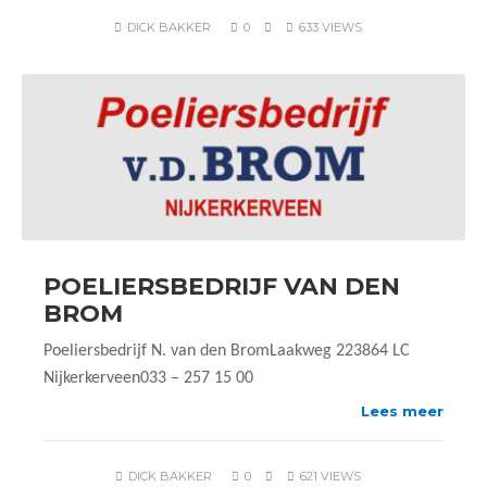
DICK BAKKER
0
633 VIEWS
POELIERSBEDRIJF VAN DEN
BROM
Poeliersbedrijf N. van den BromLaakweg 223864 LC
Nijkerkerveen033 – 257 15 00
Lees meer
DICK BAKKER
0
621 VIEWS