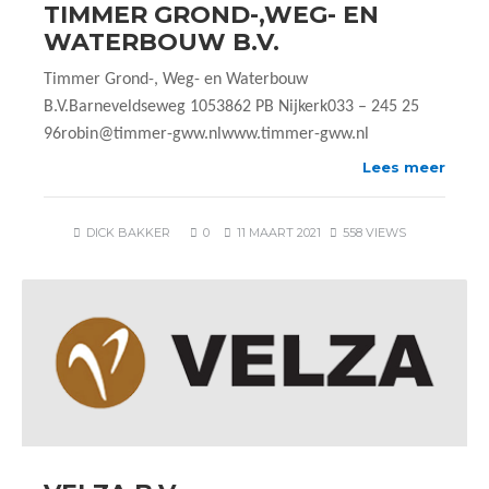
TIMMER GROND-,WEG- EN
WATERBOUW B.V.
Timmer Grond-, Weg- en Waterbouw
B.V.Barneveldseweg 1053862 PB Nijkerk033 – 245 25
96robin@timmer-gww.nlwww.timmer-gww.nl
Lees meer
DICK BAKKER
0
11 MAART 2021
558 VIEWS