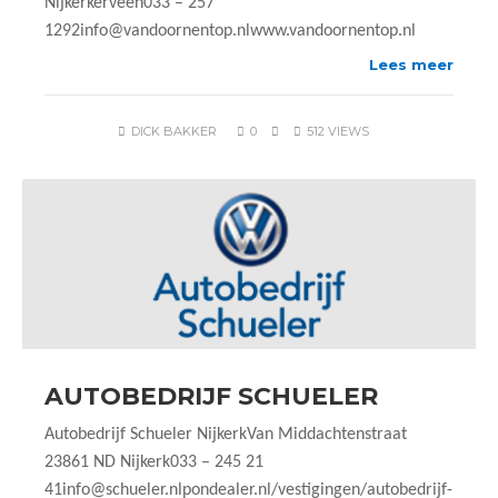
Nijkerkerveen033 – 257
1292info@vandoornentop.nlwww.vandoornentop.nl
Lees meer
DICK BAKKER
0
512 VIEWS
AUTOBEDRIJF SCHUELER
Autobedrijf Schueler NijkerkVan Middachtenstraat
23861 ND Nijkerk033 – 245 21
41info@schueler.nlpondealer.nl/vestigingen/autobedrijf-