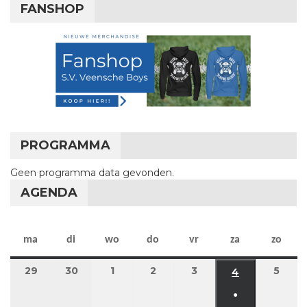
FANSHOP
PROGRAMMA
Geen programma data gevonden.
AGENDA
maandag
dinsdag
woensdag
donderdag
vrijdag
zaterdag
zon
ma
di
wo
do
vr
za
zo
29
29 juni 2026
30
30 juni 2026
1
1 juli 2026
2
2 juli 2026
3
3 juli 2026
5
5 jul
4
4 juli 2026
●