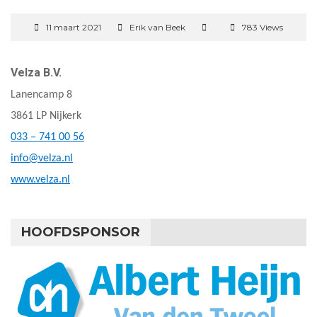
11 maart 2021
Erik van Beek
783 Views
Velza B.V.
Lanencamp 8
3861 LP Nijkerk
033 – 741 00 56
info@velza.nl
www.velza.nl
HOOFDSPONSOR