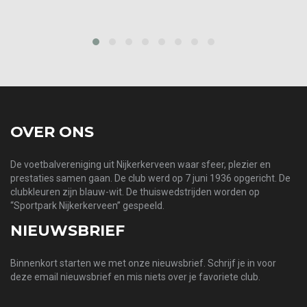
prev
next
OVER ONS
De voetbalvereniging uit Nijkerkerveen waar sfeer, plezier en
prestaties samen gaan. De club werd op 7 juni 1936 opgericht. De
clubkleuren zijn blauw-wit. De thuiswedstrijden worden op
“Sportpark Nijkerkerveen” gespeeld.
NIEUWSBRIEF
Binnenkort starten we met onze nieuwsbrief. Schrijf je in voor
deze email nieuwsbrief en mis niets over je favoriete club.