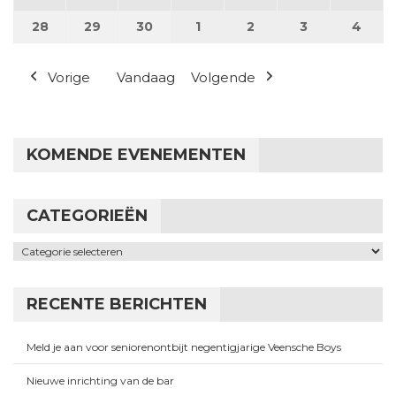
28
28 april 2025
29
29 april 2025
30
30 april 2025
1
1 mei 2025
2
2 mei 2025
3
3 mei 2025
4
4 me
Vorige
Vandaag
Volgende
KOMENDE EVENEMENTEN
CATEGORIEËN
Categorieën
RECENTE BERICHTEN
Meld je aan voor seniorenontbijt negentigjarige Veensche Boys
Nieuwe inrichting van de bar