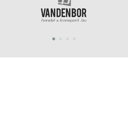
prev
next