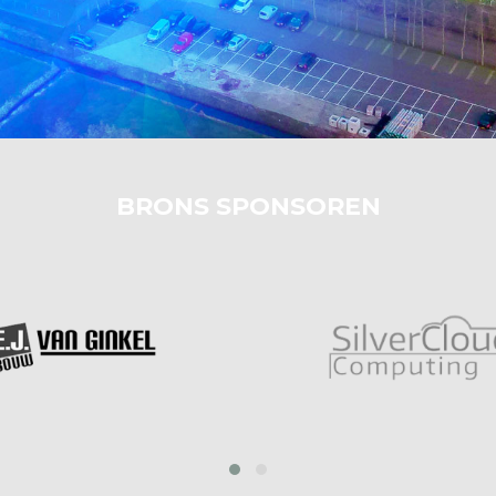
BRONS SPONSOREN
prev
next