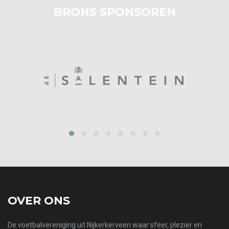
BRONS SPONSOREN
prev
next
OVER ONS
De voetbalvereniging uit Nijkerkerveen waar sfeer, plezier en