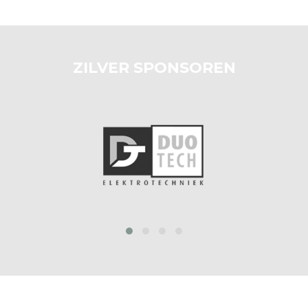
ZILVER SPONSOREN
prev
next