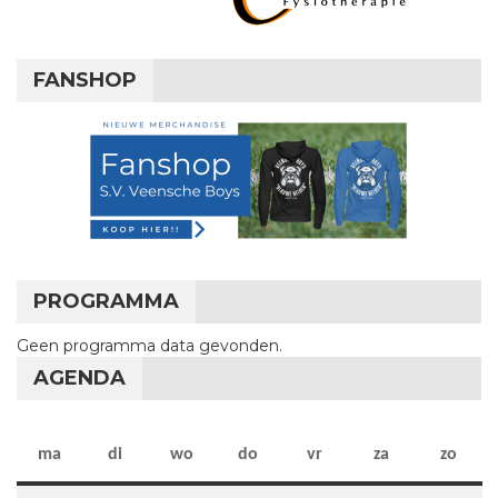
FANSHOP
PROGRAMMA
Geen programma data gevonden.
AGENDA
maandag
dinsdag
woensdag
donderdag
vrijdag
zaterdag
zon
ma
di
wo
do
vr
za
zo