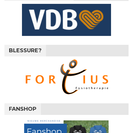
BLESSURE?
FANSHOP