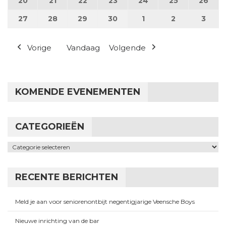
20
20 april 2026
21
21 april 2026
22
22 april 2026
23
23 april 2026
24
24 april 2026
25
25 april 202
26
26 a
27
27 april 2026
28
28 april 2026
29
29 april 2026
30
30 april 2026
1
1 mei 2026
2
2 mei 2026
3
3 me
Vorige
Vandaag
Volgende
KOMENDE EVENEMENTEN
CATEGORIEËN
Categorieën
RECENTE BERICHTEN
Meld je aan voor seniorenontbijt negentigjarige Veensche Boys
Nieuwe inrichting van de bar