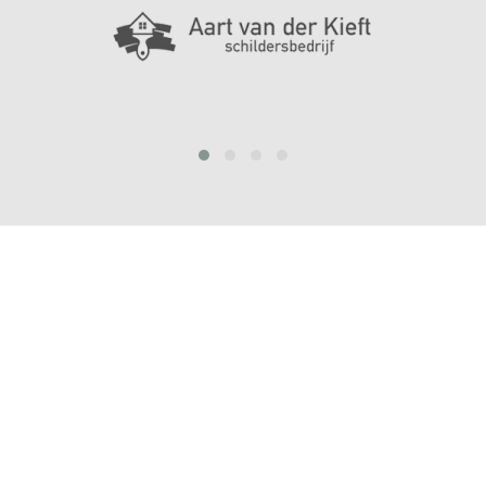
prev
next