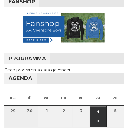
FANSHOP
PROGRAMMA
Geen programma data gevonden.
AGENDA
maandag
dinsdag
woensdag
donderdag
vrijdag
zaterdag
zon
ma
di
wo
do
vr
za
zo
29
29 juni 2026
30
30 juni 2026
1
1 juli 2026
2
2 juli 2026
3
3 juli 2026
5
5 jul
4
4 juli 2026
●