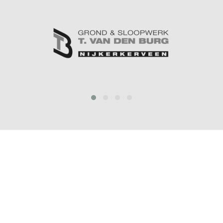
prev
next